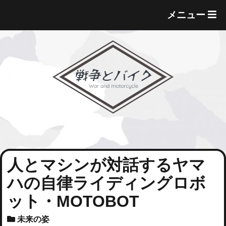
T
メニュー
O
G
G
L
E
M
E
N
U
人とマシンが対話するヤマ
ハの自律ライディングロボ
ット・MOTOBOT
未来の姿