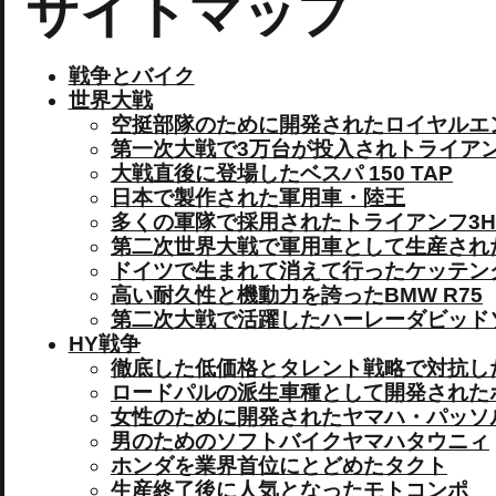
サイトマップ
戦争とバイク
世界大戦
空挺部隊のために開発されたロイヤルエン
第一次大戦で3万台が投入されトライア
大戦直後に登場したベスパ 150 TAP
日本で製作された軍用車・陸王
多くの軍隊で採用されたトライアンフ3H
第二次世界大戦で軍用車として生産され
ドイツで生まれて消えて行ったケッテン
高い耐久性と機動力を誇ったBMW R75
第二次大戦で活躍したハーレーダビッド
HY戦争
徹底した低価格とタレント戦略で対抗し
ロードパルの派生車種として開発されたホ
女性のために開発されたヤマハ・パッソル
男のためのソフトバイクヤマハタウニィ
ホンダを業界首位にとどめたタクト
生産終了後に人気となったモトコンポ