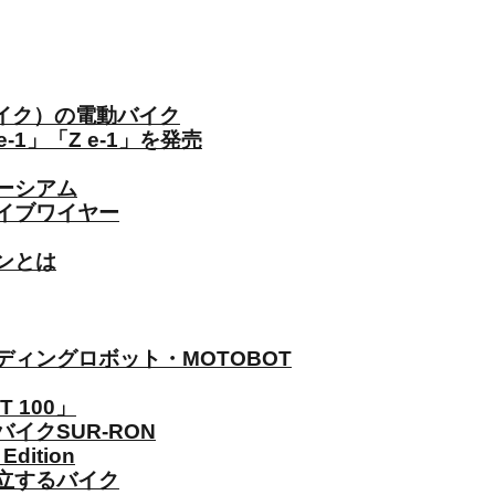
イク）の電動バイク
-1」「Z e-1」を発売
ーシアム
イブワイヤー
ンとは
ィングロボット・MOTOBOT
 100」
イクSUR-RON
dition
立するバイク