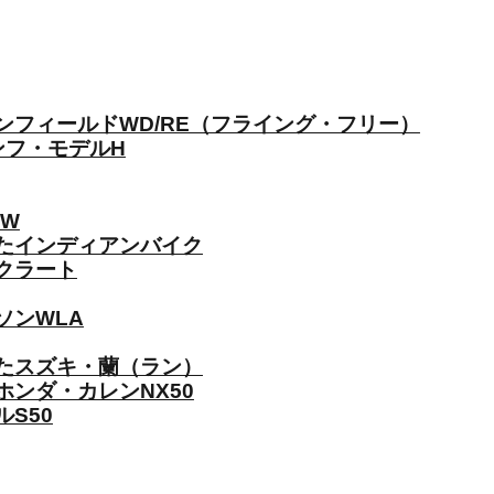
フィールドWD/RE（フライング・フリー）
ンフ・モデルH
W
たインディアンバイク
クラート
ソンWLA
たスズキ・蘭（ラン）
ンダ・カレンNX50
S50