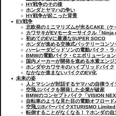
HY戦争のその後
ホンダとヤマハの争い
HY戦争が起こった背景
EV戦争
北欧発のミニマリズムが光るCAKE（ケ
カワサキがEVモーターサイクル「Ninja e
初めてのEVに最適なSUPER SOCO
ホンダが進める交換式バッテリーコンソ
ハーレーダビッドソンの電動バイク・ラ
BMWの電動バイク・Cエボリューション
国内メーカーが開発を進める水素エンジ
ホンダやカワサキのハイブリッドバイク
なかなか進まないバイクのEV化
未来の姿
人とマシンが対話するヤマハの自律ライデ
空飛ぶバイクを開発した企業が破産
BMWのコンセプトバイク「VISION NEXT
自転車のような見た目の電動オフロードバ
空飛ぶホバーバイクXTURISMO Limited E
転倒することがなくなる！？ホンダの自