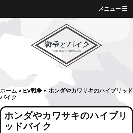
T
メニュー
O
G
G
L
E
M
E
N
U
ホーム
»
EV戦争
»
ホンダやカワサキのハイブリッド
バイク
ホンダやカワサキのハイブリ
ッドバイク