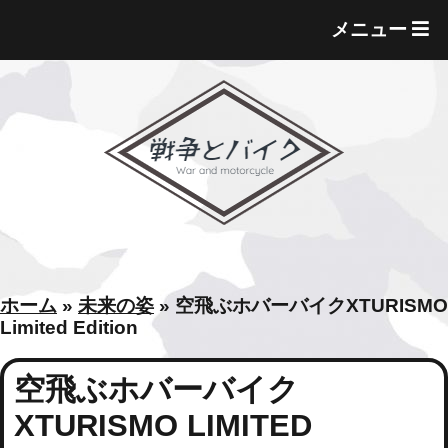
T
メニュー
O
G
G
L
E
M
E
N
U
ホーム
»
未来の姿
»
空飛ぶホバーバイクXTURISMO
Limited Edition
空飛ぶホバーバイク
XTURISMO LIMITED