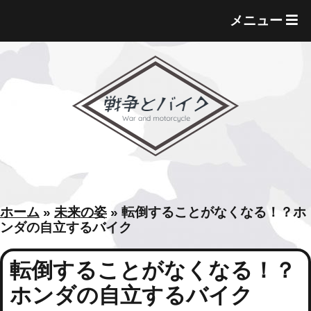
T
メニュー
O
G
G
L
E
M
E
N
U
ホーム
»
未来の姿
»
転倒することがなくなる！？ホ
ンダの自立するバイク
転倒することがなくなる！？
ホンダの自立するバイク