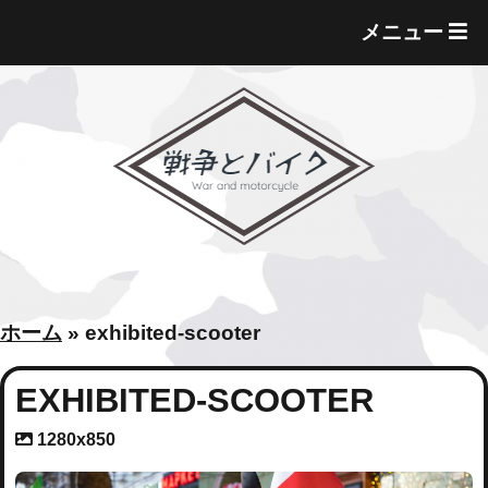
T
メニュー
O
G
G
L
E
M
E
N
U
ホーム
»
exhibited-scooter
EXHIBITED-SCOOTER
A
1280x850
t
t