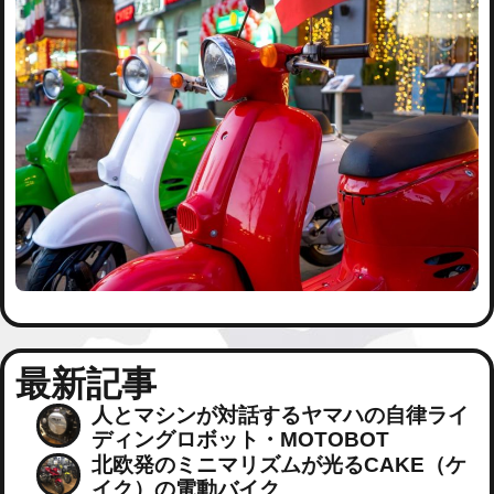
a
c
h
m
e
n
t
r
e
s
o
l
u
t
i
o
n
最新記事
人とマシンが対話するヤマハの自律ライ
ディングロボット・MOTOBOT
北欧発のミニマリズムが光るCAKE（ケ
イク）の電動バイク