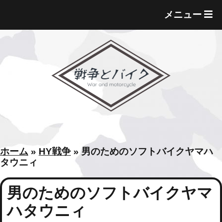
T
メニュー
O
G
G
L
E
M
E
N
U
ホーム
»
HY戦争
»
男のためのソフトバイクヤマハ
タウニィ
男のためのソフトバイクヤマ
ハタウニィ