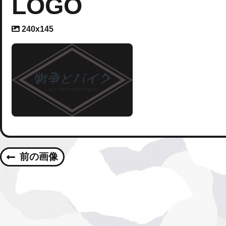
LOGO
A
240x145
t
t
a
c
h
m
e
n
t
r
e
s
o
l
前の画像
u
t
i
o
n