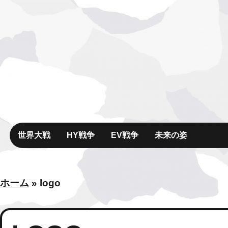
世界大戦
HY戦争
EV戦争
未来の姿
ホーム
»
logo