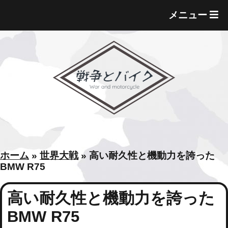
T
メニュー
O
G
G
L
E
M
E
N
U
ホーム
»
世界大戦
»
高い耐久性と機動力を誇った
BMW R75
高い耐久性と機動力を誇った
BMW R75