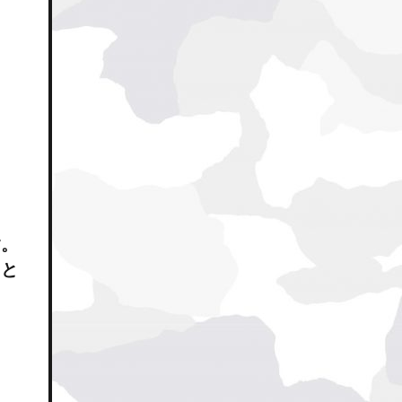
す。
ると
ま