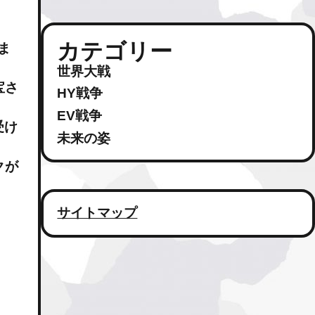
カテゴリー
ま
世界大戦
宝さ
HY戦争
EV戦争
受け
未来の姿
クが
サイトマップ