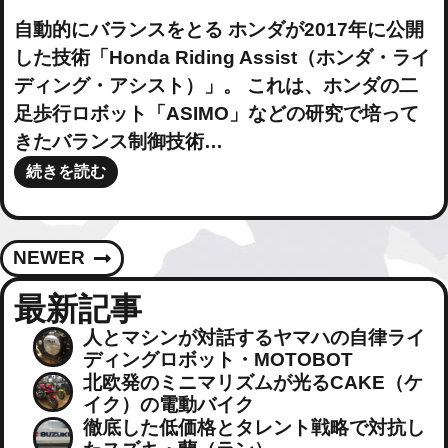
自動的にバランスをとる ホンダが2017年に公開
した技術「Honda Riding Assist（ホンダ・ライ
ディング・アシスト）」。 これは、ホンダの二
足歩行ロボット「ASIMO」などの研究で培って
きたバランス制御技術…
続きを読む
投
NEWER
稿
最新記事
人とマシンが対話するヤマハの自律ライ
ナ
ディングロボット・MOTOBOT
北欧発のミニマリズムが光るCAKE（ケ
ビ
イク）の電動バイク
徹底した低価格とタレント戦略で対抗し