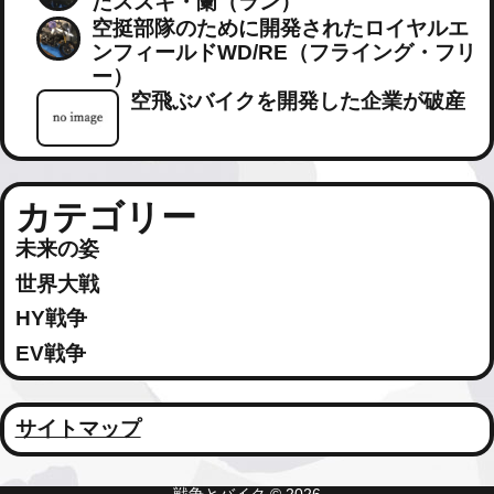
ゲ
たスズキ・蘭（ラン）
空挺部隊のために開発されたロイヤルエ
ー
ンフィールドWD/RE（フライング・フリ
ー）
シ
空飛ぶバイクを開発した企業が破産
ョ
ン
カテゴリー
未来の姿
世界大戦
HY戦争
EV戦争
サイトマップ