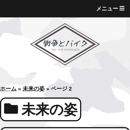
T
メニュー
O
G
G
L
E
M
E
N
U
ホーム
»
未来の姿
»
ページ 2
未来の姿